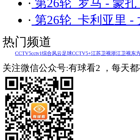
·
第26轮 罗马 - 蒙扎
·
第26轮 卡利亚里 -
热门频道
CCTV5
cctv1综合
风云足球
CCTV5+
江苏卫视
浙江卫视
东
关注微信公众号:有球看2 ，每天