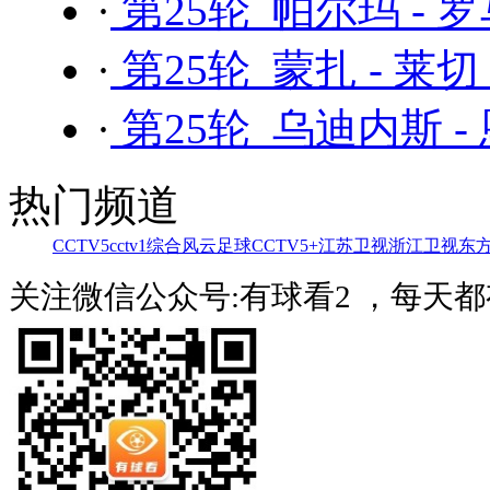
·
第25轮 帕尔玛 - 
·
第25轮 蒙扎 - 莱切
·
第25轮 乌迪内斯 -
热门频道
CCTV5
cctv1综合
风云足球
CCTV5+
江苏卫视
浙江卫视
东
关注微信公众号:有球看2 ，每天