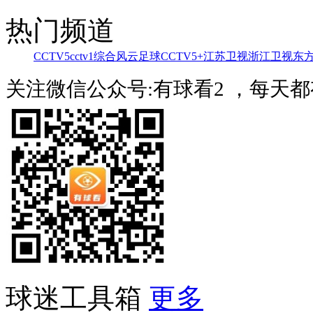
热门频道
CCTV5
cctv1综合
风云足球
CCTV5+
江苏卫视
浙江卫视
东
关注微信公众号:有球看2 ，每天
球迷工具箱
更多