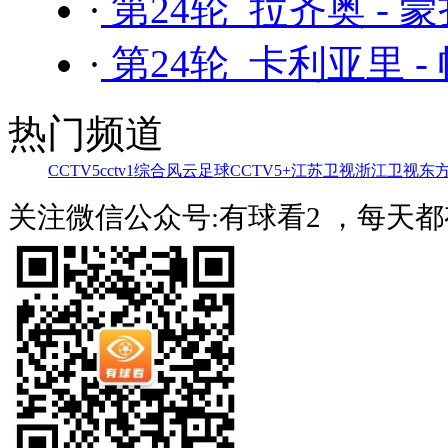
·
第24轮 拉齐奥 - 
·
第24轮 卡利亚里 -
热门频道
CCTV5
cctv1综合
风云足球
CCTV5+
江苏卫视
浙江卫视
东
关注微信公众号:有球看2 ，每天