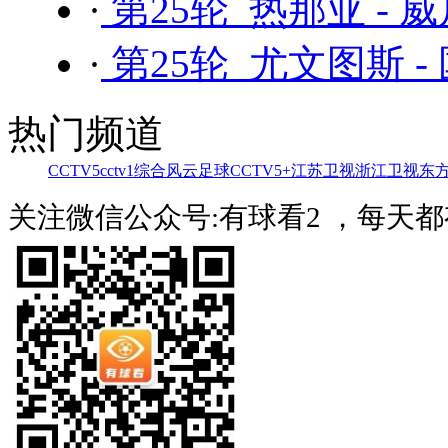
·
第25轮 热那亚 - 
·
第25轮 尤文图斯 -
热门频道
CCTV5
cctv1综合
风云足球
CCTV5+
江苏卫视
浙江卫视
东
关注微信公众号:有球看2 ，每天