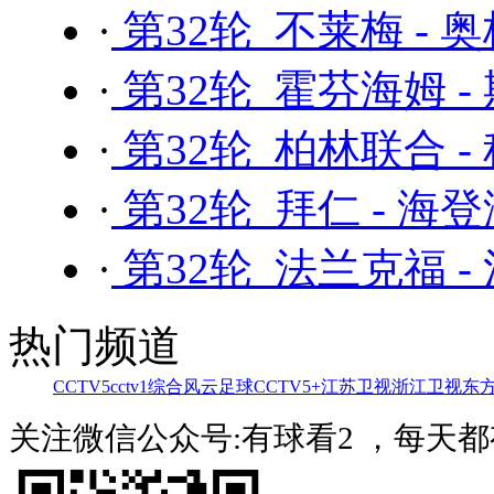
·
第32轮 不莱梅 - 
·
第32轮 霍芬海姆 -
·
第32轮 柏林联合 -
·
第32轮 拜仁 - 海
·
第32轮 法兰克福 -
热门频道
CCTV5
cctv1综合
风云足球
CCTV5+
江苏卫视
浙江卫视
东
关注微信公众号:有球看2 ，每天