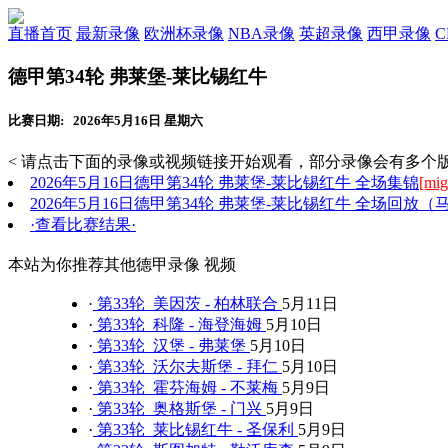
直播首页
最新录像
欧洲杯录像
NBA录像
英超录像
西甲录像
德甲第34轮 弗莱堡-莱比锡红牛
比赛日期: 2026年5月16日 星期六
< 请点击下面的录像或视频链接开始观看，部分录像会有多个版
2026年5月16日德甲第34轮 弗莱堡-莱比锡红牛 全场集锦
[mig
2026年5月16日德甲第34轮 弗莱堡-莱比锡红牛 全场回放（
·查看比赛结果·
本站为你推荐其他德甲录像 视频
·
第33轮 美因茨 - 柏林联合
5月11日
·
第33轮 科隆 - 海登海姆
5月10日
·
第33轮 汉堡 - 弗莱堡
5月10日
·
第33轮 沃尔夫斯堡 - 拜仁
5月10日
·
第33轮 霍芬海姆 - 不莱梅
5月9日
·
第33轮 奥格斯堡 - 门兴
5月9日
·
第33轮 莱比锡红牛 - 圣保利
5月9日