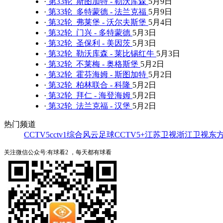
·
第33轮 斯图加特 - 勒沃库森
5月9日
·
第33轮 多特蒙德 - 法兰克福
5月9日
·
第32轮 弗莱堡 - 沃尔夫斯堡
5月4日
·
第32轮 门兴 - 多特蒙德
5月3日
·
第32轮 圣保利 - 美因茨
5月3日
·
第32轮 勒沃库森 - 莱比锡红牛
5月3日
·
第32轮 不莱梅 - 奥格斯堡
5月2日
·
第32轮 霍芬海姆 - 斯图加特
5月2日
·
第32轮 柏林联合 - 科隆
5月2日
·
第32轮 拜仁 - 海登海姆
5月2日
·
第32轮 法兰克福 - 汉堡
5月2日
热门频道
CCTV5
cctv1综合
风云足球
CCTV5+
江苏卫视
浙江卫视
东
关注微信公众号:有球看2 ，每天都有球看