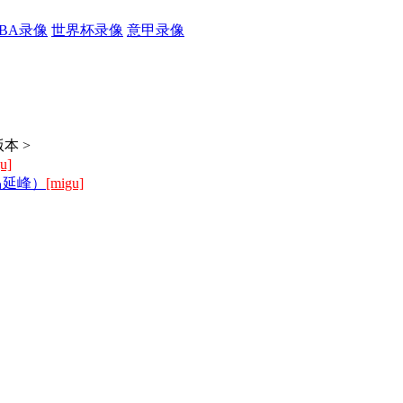
CBA录像
世界杯录像
意甲录像
本 >
u]
马延峰）
[migu]