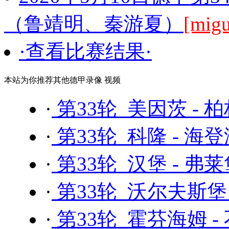
（鲁靖明、秦游夏）
[mig
·查看比赛结果·
本站为你推荐其他德甲录像 视频
·
第33轮 美因茨 - 
·
第33轮 科隆 - 海
·
第33轮 汉堡 - 弗
·
第33轮 沃尔夫斯堡 
·
第33轮 霍芬海姆 -