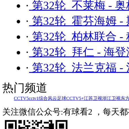
·
第32轮 不莱梅 - 
·
第32轮 霍芬海姆 -
·
第32轮 柏林联合 -
·
第32轮 拜仁 - 海
·
第32轮 法兰克福 -
热门频道
CCTV5
cctv1综合
风云足球
CCTV5+
江苏卫视
浙江卫视
东
关注微信公众号:有球看2 ，每天