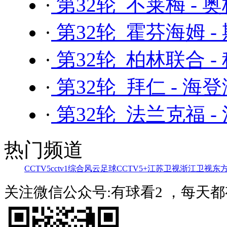
·
第32轮 不莱梅 - 
·
第32轮 霍芬海姆 -
·
第32轮 柏林联合 -
·
第32轮 拜仁 - 海
·
第32轮 法兰克福 -
热门频道
CCTV5
cctv1综合
风云足球
CCTV5+
江苏卫视
浙江卫视
东
关注微信公众号:有球看2 ，每天