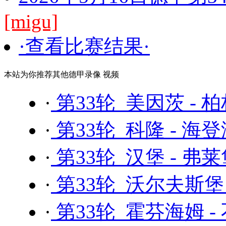
[migu]
·查看比赛结果·
本站为你推荐其他德甲录像 视频
·
第33轮 美因茨 - 
·
第33轮 科隆 - 海
·
第33轮 汉堡 - 弗
·
第33轮 沃尔夫斯堡 
·
第33轮 霍芬海姆 -