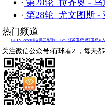
·
第28轮 拉齐奥 - 
·
第28轮 尤文图斯 -
热门频道
CCTV5
cctv1综合
风云足球
CCTV5+
江苏卫视
浙江卫视
东
关注微信公众号:有球看2 ，每天