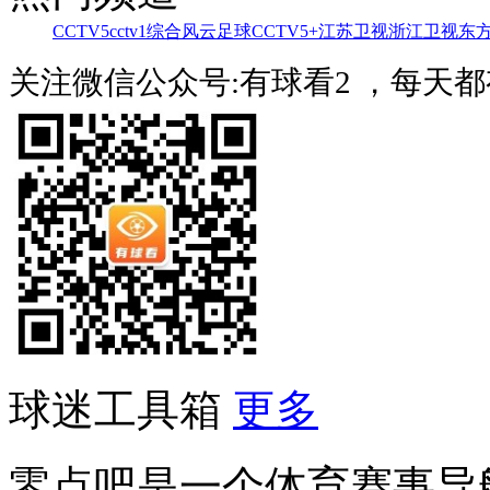
CCTV5
cctv1综合
风云足球
CCTV5+
江苏卫视
浙江卫视
东
关注微信公众号:有球看2 ，每天
球迷工具箱
更多
零点吧是一个体育赛事导