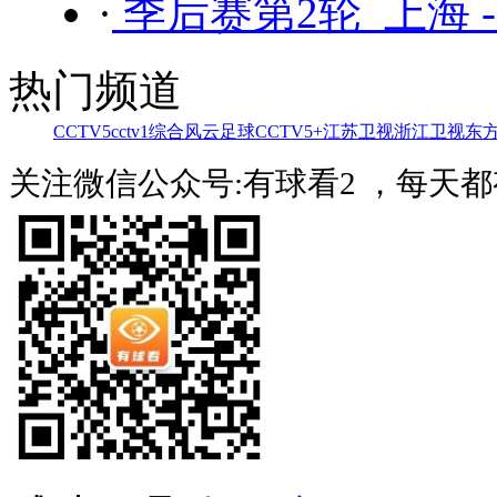
·
季后赛第2轮 上海 
热门频道
CCTV5
cctv1综合
风云足球
CCTV5+
江苏卫视
浙江卫视
东
关注微信公众号:有球看2 ，每天