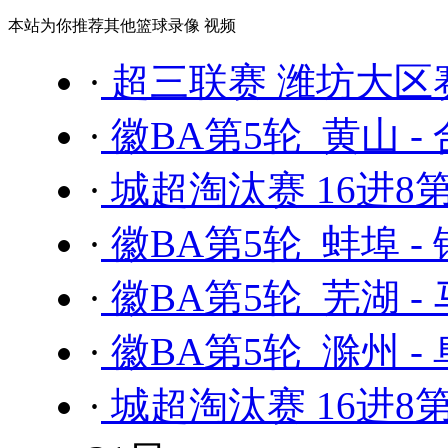
本站为你推荐其他篮球录像 视频
·
超三联赛 潍坊大区
·
徽BA第5轮 黄山 -
·
城超淘汰赛 16进8
·
徽BA第5轮 蚌埠 -
·
徽BA第5轮 芜湖 -
·
徽BA第5轮 滁州 -
·
城超淘汰赛 16进8