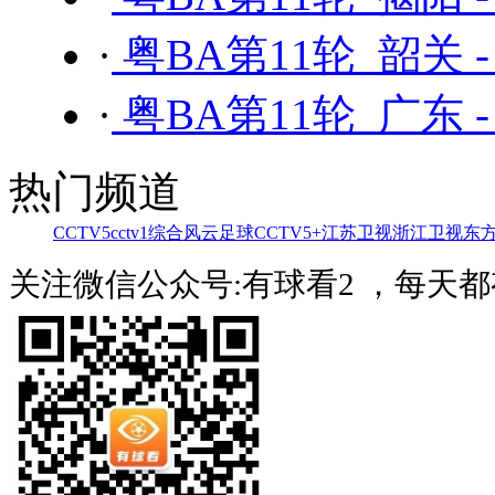
·
粤BA第11轮 韶关 
·
粤BA第11轮 广东 
热门频道
CCTV5
cctv1综合
风云足球
CCTV5+
江苏卫视
浙江卫视
东
关注微信公众号:有球看2 ，每天