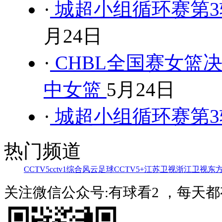
·
城超小组循环赛第3
月24日
·
CHBL全国赛女篮决
中女篮
5月24日
·
城超小组循环赛第3轮
热门频道
CCTV5
cctv1综合
风云足球
CCTV5+
江苏卫视
浙江卫视
东
关注微信公众号:有球看2 ，每天