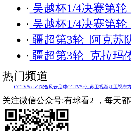
·
吴越杯1/4决赛第轮
·
吴越杯1/4决赛第轮
·
疆超第3轮 阿克苏队
·
疆超第3轮 克拉玛依
热门频道
CCTV5
cctv1综合
风云足球
CCTV5+
江苏卫视
浙江卫视
东
关注微信公众号:有球看2 ，每天