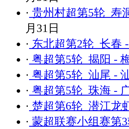
·
贵州村超第5轮 寿
月31日
·
东北超第2轮 长春 
·
粤超第5轮 揭阳 - 
·
粤超第5轮 汕尾 - 
·
粤超第5轮 珠海 - 
·
楚超第6轮 潜江龙虾
·
蒙超联赛小组赛第3轮