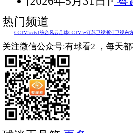
[2026年5月31日]·
粤超
热门频道
CCTV5
cctv1综合
风云足球
CCTV5+
江苏卫视
浙江卫视
东
关注微信公众号:有球看2 ，每天