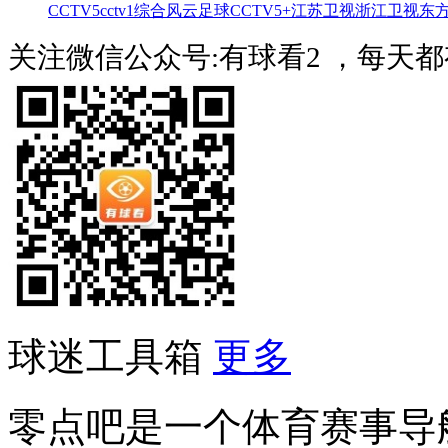
CCTV5
cctv1综合
风云足球
CCTV5+
江苏卫视
浙江卫视
东
关注微信公众号:有球看2 ，每天
球迷工具箱
更多
零点吧是一个体育赛事导