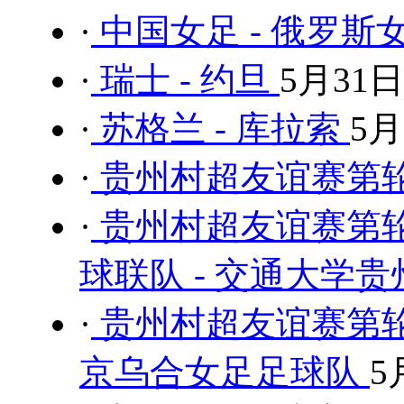
·
中国女足 - 俄罗斯
·
瑞士 - 约旦
5月31日
·
苏格兰 - 库拉索
5月
·
贵州村超友谊赛第轮 
·
贵州村超友谊赛第
球联队 - 交通大学
·
贵州村超友谊赛第轮
京乌合女足足球队
5