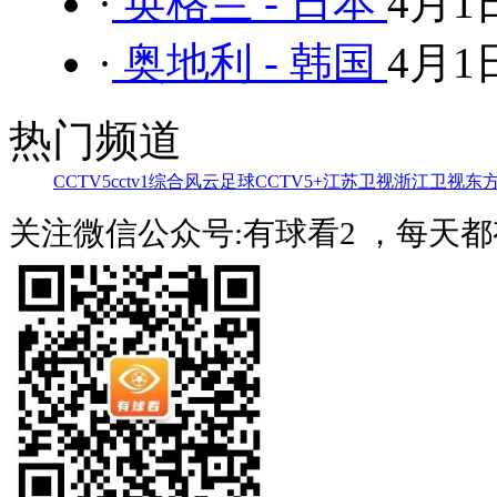
·
英格兰 - 日本
4月1
·
奥地利 - 韩国
4月1
热门频道
CCTV5
cctv1综合
风云足球
CCTV5+
江苏卫视
浙江卫视
东
关注微信公众号:有球看2 ，每天