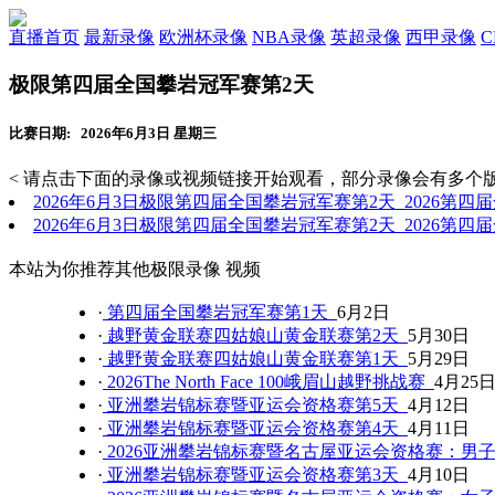
直播首页
最新录像
欧洲杯录像
NBA录像
英超录像
西甲录像
极限第四届全国攀岩冠军赛第2天
比赛日期: 2026年6月3日 星期三
< 请点击下面的录像或视频链接开始观看，部分录像会有多个版
2026年6月3日极限第四届全国攀岩冠军赛第2天 2026第
2026年6月3日极限第四届全国攀岩冠军赛第2天 2026第
本站为你推荐其他极限录像 视频
·
第四届全国攀岩冠军赛第1天
6月2日
·
越野黄金联赛四姑娘山黄金联赛第2天
5月30日
·
越野黄金联赛四姑娘山黄金联赛第1天
5月29日
·
2026The North Face 100峨眉山越野挑战赛
4月25
·
亚洲攀岩锦标赛暨亚运会资格赛第5天
4月12日
·
亚洲攀岩锦标赛暨亚运会资格赛第4天
4月11日
·
2026亚洲攀岩锦标赛暨名古屋亚运会资格赛：男
·
亚洲攀岩锦标赛暨亚运会资格赛第3天
4月10日