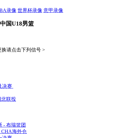
CBA录像
世界杯录像
意甲录像
中国U18男篮
换请点击下列信号 >
及决赛
 湖北联投
 - 布瑞篮团
 CHA海外仓
一决赛