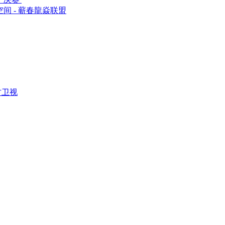
间 - 蕲春龍焱联盟
方卫视