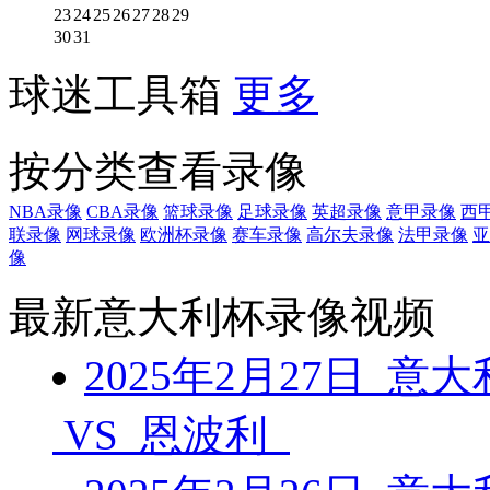
23
24
25
26
27
28
29
30
31
球迷工具箱
更多
按分类查看录像
NBA录像
CBA录像
篮球录像
足球录像
英超录像
意甲录像
西
联录像
网球录像
欧洲杯录像
赛车录像
高尔夫录像
法甲录像
亚
像
最新意大利杯录像视频
2025年2月27日 意
VS 恩波利