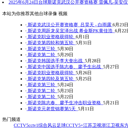
2025年6月24日台球斯诺克武汉公开赛资格赛 雷佩凡-吴安仪
本站为你推荐其他台球录像 视频
·
斯诺克武汉公开赛资格赛 吕昊天 - 白雨露
6月23
·
斯诺克周跃龙吴宜泽出战 希金斯PK黄佳浩
6月22
·
斯诺克职业资格获得轮
6月1日
·
斯诺克第四轮和第五轮
5月31日
·
斯诺克第三轮
5月30日
·
斯诺克第二轮
5月29日
·
斯诺克韩国选手李大奎出战
5月28日
·
斯诺克中国选手陈志春、廖予生出战
5月27日
·
斯诺克职业资格获得轮
5月26日
·
斯诺克第四轮及第五轮
5月25日
·
斯诺克第三轮
5月24日
·
斯诺克第二轮
5月23日
·
斯诺克第二轮
5月22日
·
斯诺克陈志春、廖予生冲击职业资格
5月21日
·
斯诺克元老世锦赛第5天
5月11日
热门频道
CCTV5
cctv1综合
风云足球
CCTV5+
江苏卫视
浙江卫视
东