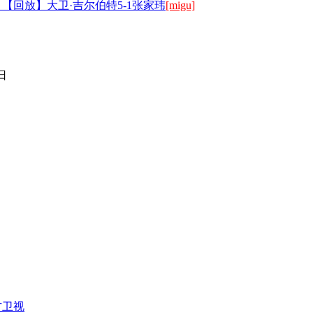
 【回放】大卫·吉尔伯特5-1张家玮
[migu]
日
日
方卫视