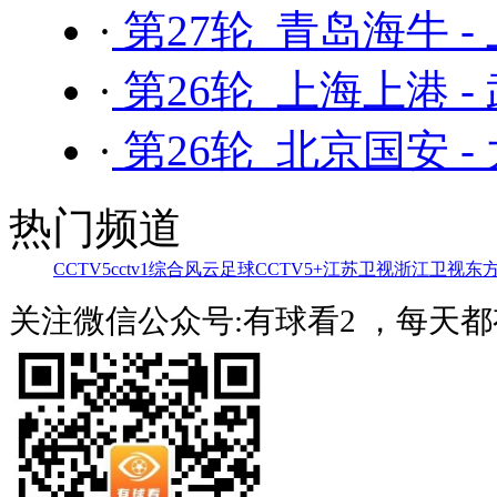
·
第27轮 青岛海牛 -
·
第26轮 上海上港 -
·
第26轮 北京国安 -
热门频道
CCTV5
cctv1综合
风云足球
CCTV5+
江苏卫视
浙江卫视
东
关注微信公众号:有球看2 ，每天