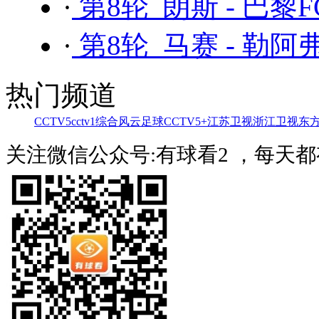
·
第8轮 朗斯 - 巴黎F
·
第8轮 马赛 - 勒阿
热门频道
CCTV5
cctv1综合
风云足球
CCTV5+
江苏卫视
浙江卫视
东
关注微信公众号:有球看2 ，每天