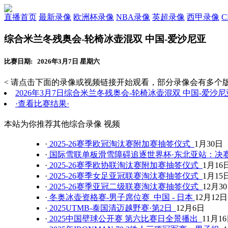
直播首页
最新录像
欧洲杯录像
NBA录像
英超录像
西甲录像
综合米兰冬残奥会-轮椅冰壶混双 中国-爱沙尼亚
比赛日期: 2026年3月7日 星期六
< 请点击下面的录像或视频链接开始观看，部分录像会有多个版
2026年3月7日综合米兰冬残奥会-轮椅冰壶混双 中国-爱沙尼
·查看比赛结果·
本站为你推荐其他综合录像 视频
·
2025-26赛季欧冠淘汰赛附加赛抽签仪式
1月30日
·
国际雪联单板滑雪障碍追逐世界杯·东北亚站：决
·
2025-26赛季欧协联淘汰赛附加赛抽签仪式
1月16
·
2025-26赛季女足亚冠联赛淘汰赛抽签仪式
1月15
·
2025-26赛季亚冠二级联赛淘汰赛抽签仪式
12月3
·
冬奥冰壶资格赛-男子席位赛 中国 - 日本
12月12日
·
2025UTMB-泰国清迈越野赛·第2日
12月6日
·
2025中国壁球公开赛 第六比赛日全景播出
11月1