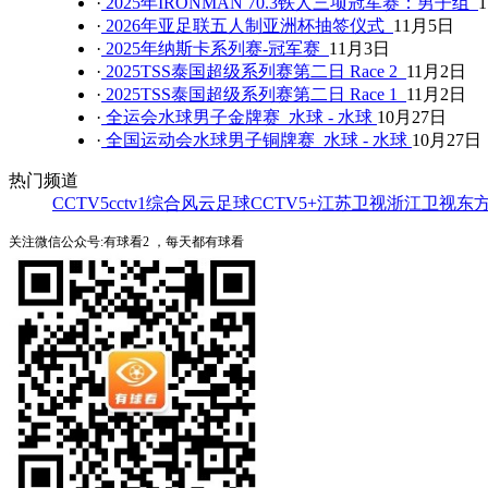
·
2025年IRONMAN 70.3铁人三项冠军赛：男子组
·
2026年亚足联五人制亚洲杯抽签仪式
11月5日
·
2025年纳斯卡系列赛-冠军赛
11月3日
·
2025TSS泰国超级系列赛第二日 Race 2
11月2日
·
2025TSS泰国超级系列赛第二日 Race 1
11月2日
·
全运会水球男子金牌赛 水球 - 水球
10月27日
·
全国运动会水球男子铜牌赛 水球 - 水球
10月27日
热门频道
CCTV5
cctv1综合
风云足球
CCTV5+
江苏卫视
浙江卫视
东
关注微信公众号:有球看2 ，每天都有球看