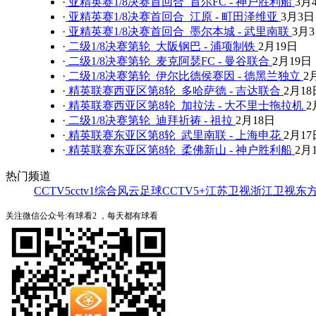
·
亚精英赛1/8决赛首回合 首尔FC - 神户胜利船
3月
·
亚精英赛1/8决赛首回合 江原 - 町田泽维亚
3月3日
·
亚精英赛1/8决赛首回合 墨尔本城 - 武里南联
3月
·
二级1/8决赛第轮 大阪钢巴 - 浦项制铁
2月19日
·
二级1/8决赛第轮 麦克阿瑟FC - 曼谷联合
2月19日
·
二级1/8决赛第轮 伊尔比德侯赛因 - 德黑兰独立
2
·
精英联赛西亚区第8轮 多哈萨德 - 吉达联合
2月18
·
精英联赛西亚区第8轮 加拉法 - 大不里士拖拉机
2
·
二级1/8决赛第轮 迪拜祈祷 - 祖拉
2月18日
·
精英联赛东亚区第8轮 武里南联 - 上海申花
2月17
·
精英联赛东亚区第8轮 柔佛新山 - 神户胜利船
2月
热门频道
CCTV5
cctv1综合
风云足球
CCTV5+
江苏卫视
浙江卫视
东
关注微信公众号:有球看2 ，每天都有球看