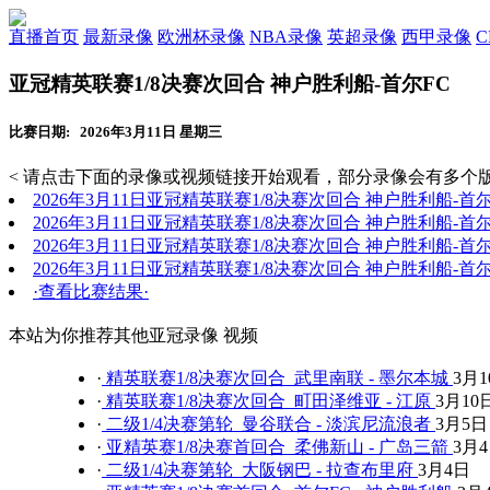
直播首页
最新录像
欧洲杯录像
NBA录像
英超录像
西甲录像
亚冠精英联赛1/8决赛次回合 神户胜利船-首尔FC
比赛日期: 2026年3月11日 星期三
< 请点击下面的录像或视频链接开始观看，部分录像会有多个版
2026年3月11日亚冠精英联赛1/8决赛次回合 神户胜利船-首
2026年3月11日亚冠精英联赛1/8决赛次回合 神户胜利船-首
2026年3月11日亚冠精英联赛1/8决赛次回合 神户胜利船-首
2026年3月11日亚冠精英联赛1/8决赛次回合 神户胜利船-首
·查看比赛结果·
本站为你推荐其他亚冠录像 视频
·
精英联赛1/8决赛次回合 武里南联 - 墨尔本城
3月1
·
精英联赛1/8决赛次回合 町田泽维亚 - 江原
3月10
·
二级1/4决赛第轮 曼谷联合 - 淡滨尼流浪者
3月5日
·
亚精英赛1/8决赛首回合 柔佛新山 - 广岛三箭
3月
·
二级1/4决赛第轮 大阪钢巴 - 拉查布里府
3月4日