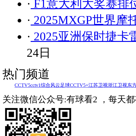
·
F1意大利大奖赛排位
·
2025MXGP世界
·
2025亚洲保时捷
24日
热门频道
CCTV5
cctv1综合
风云足球
CCTV5+
江苏卫视
浙江卫视
东
关注微信公众号:有球看2 ，每天