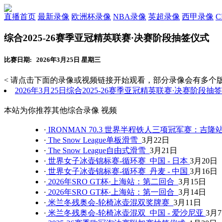
直播首页
最新录像
欧洲杯录像
NBA录像
英超录像
西甲录像
综合2025-26赛季亚冠精英联赛·决赛阶段抽签仪式
比赛日期: 2026年3月25日 星期三
< 请点击下面的录像或视频链接开始观看，部分录像会有多个版
2026年3月25日综合2025-26赛季亚冠精英联赛·决赛阶段
本站为你推荐其他综合录像 视频
·
IRONMAN 70.3 世界半程铁人三项冠军赛：吉隆
·
The Snow League单板滑雪
3月22日
·
The Snow League自由式滑雪
3月21日
·
世界女子冰壶锦标赛-循环赛 中国 - 日本
3月20日
·
世界女子冰壶锦标赛-循环赛 丹麦 - 中国
3月16日
·
2026年SRO GT杯·上海站：第二回合
3月15日
·
2026年SRO GT杯·上海站：第一回合
3月14日
·
米兰冬残奥会-轮椅冰壶混双奖牌赛
3月11日
·
米兰冬残奥会-轮椅冰壶混双 中国 - 爱沙尼亚
3月