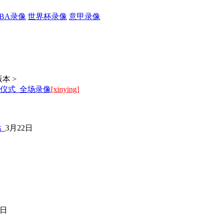
CBA录像
世界杯录像
意甲录像
本 >
抽签仪式 全场录像
[xinying]
站
3月22日
7日