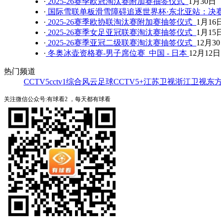
·
2025-26赛季欧冠淘汰赛附加赛抽签仪式
1月30日
·
国际雪联单板滑雪障碍追逐世界杯·东北亚站：决
·
2025-26赛季欧协联淘汰赛附加赛抽签仪式
1月16
·
2025-26赛季女足亚冠联赛淘汰赛抽签仪式
1月15
·
2025-26赛季亚冠二级联赛淘汰赛抽签仪式
12月3
·
冬奥冰壶资格赛-男子席位赛 中国 - 日本
12月12日
热门频道
CCTV5
cctv1综合
风云足球
CCTV5+
江苏卫视
浙江卫视
东
关注微信公众号:有球看2 ，每天都有球看