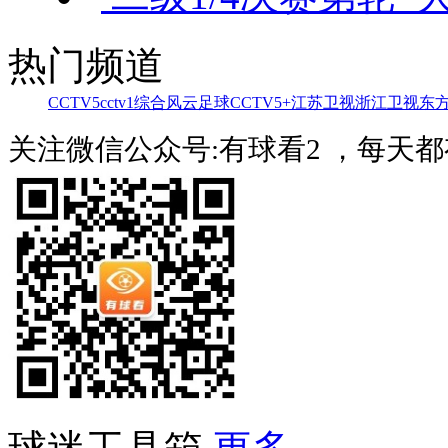
热门频道
CCTV5
cctv1综合
风云足球
CCTV5+
江苏卫视
浙江卫视
东
关注微信公众号:有球看2 ，每天