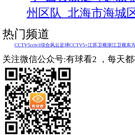
州区队 北海市海城区
热门频道
CCTV5
cctv1综合
风云足球
CCTV5+
江苏卫视
浙江卫视
东
关注微信公众号:有球看2 ，每天