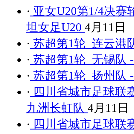
·
亚女U20第1/4决赛
坦女足U20
4月11日
·
苏超第1轮 连云港队
·
苏超第1轮 无锡队 
·
苏超第1轮 扬州队 
·
四川省城市足球联赛
九洲长虹队
4月11日
·
四川省城市足球联赛