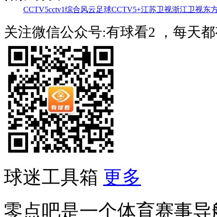
CCTV5
cctv1综合
风云足球
CCTV5+
江苏卫视
浙江卫视
东
关注微信公众号:有球看2 ，每天
球迷工具箱
更多
零点吧是一个体育赛事导