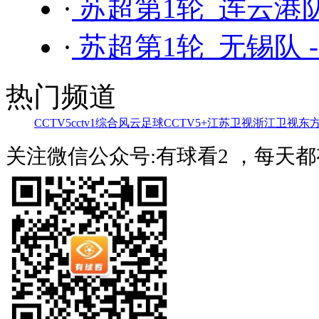
·
苏超第1轮 连云港队
·
苏超第1轮 无锡队 
热门频道
CCTV5
cctv1综合
风云足球
CCTV5+
江苏卫视
浙江卫视
东
关注微信公众号:有球看2 ，每天