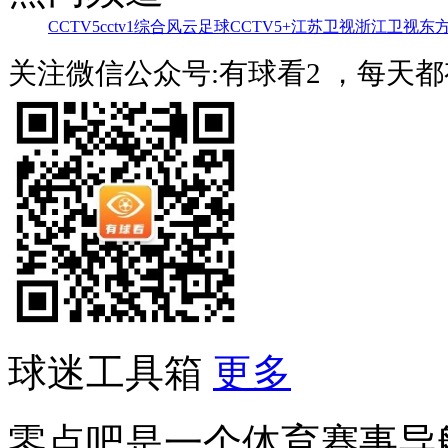
CCTV5
cctv1综合
风云足球
CCTV5+
江苏卫视
浙江卫视
东
关注微信公众号:有球看2 ，每天
球迷工具箱
更多
零点吧是一个体育赛事导