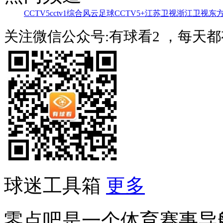
CCTV5
cctv1综合
风云足球
CCTV5+
江苏卫视
浙江卫视
东
关注微信公众号:有球看2 ，每天
球迷工具箱
更多
零点吧是一个体育赛事导