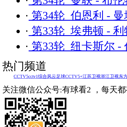
·
第34轮 曼联 - 布
·
第34轮 伯恩利 - 
·
第33轮 埃弗顿 - 
·
第33轮 纽卡斯尔 -
热门频道
CCTV5
cctv1综合
风云足球
CCTV5+
江苏卫视
浙江卫视
东
关注微信公众号:有球看2 ，每天