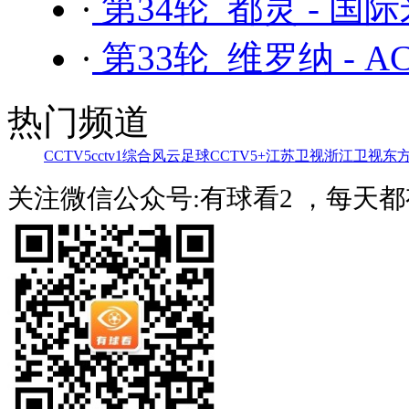
·
第34轮 都灵 - 国
·
第33轮 维罗纳 - 
热门频道
CCTV5
cctv1综合
风云足球
CCTV5+
江苏卫视
浙江卫视
东
关注微信公众号:有球看2 ，每天