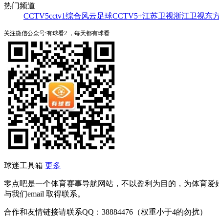
热门频道
CCTV5
cctv1综合
风云足球
CCTV5+
江苏卫视
浙江卫视
东
关注微信公众号:有球看2 ，每天都有球看
球迷工具箱
更多
零点吧是一个体育赛事导航网站，不以盈利为目的，为体育爱
与我们email 取得联系。
合作和友情链接请联系QQ：38884476（权重小于4的勿扰）