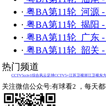
·
粤BA第11轮 河源 
·
粤BA第11轮 揭阳 
·
粤BA第11轮 广东 
·
粤BA第11轮 韶关 
热门频道
CCTV5
cctv1综合
风云足球
CCTV5+
江苏卫视
浙江卫视
东
关注微信公众号:有球看2 ，每天