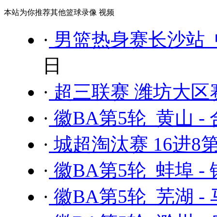
本站为你推荐其他篮球录像 视频
·
男篮热身赛长沙站 中
日
·
超三联赛 潍坊大区
·
徽BA第5轮 黄山 -
·
城超淘汰赛 16进8
·
徽BA第5轮 蚌埠 -
·
徽BA第5轮 芜湖 -