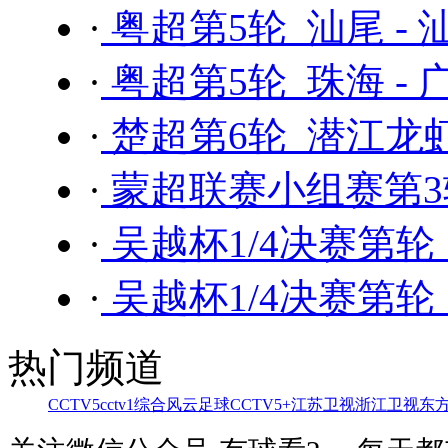
·
粤超第5轮 汕尾 - 
·
粤超第5轮 珠海 - 
·
楚超第6轮 潜江龙虾
·
蒙超联赛小组赛第3轮
·
吴越杯1/4决赛第轮
·
吴越杯1/4决赛第轮
热门频道
CCTV5
cctv1综合
风云足球
CCTV5+
江苏卫视
浙江卫视
东