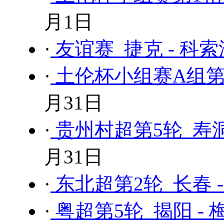
月1日
·
友谊赛 捷克 - 科
·
土伦杯小组赛A组第1轮
月31日
·
贵州村超第5轮 寿
月31日
·
东北超第2轮 长春 
·
粤超第5轮 揭阳 - 