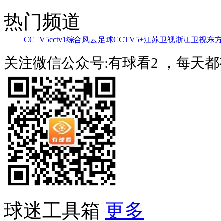
热门频道
CCTV5
cctv1综合
风云足球
CCTV5+
江苏卫视
浙江卫视
东
关注微信公众号:有球看2 ，每天
球迷工具箱
更多