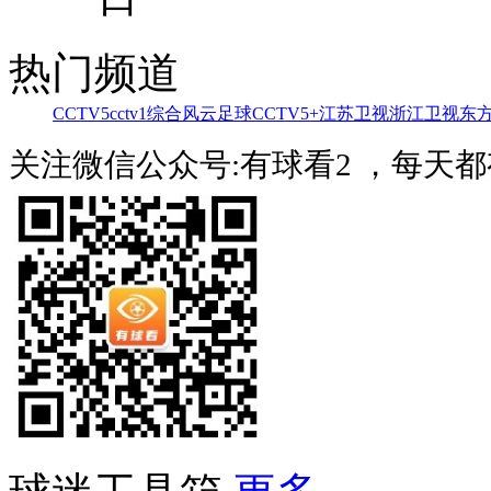
热门频道
CCTV5
cctv1综合
风云足球
CCTV5+
江苏卫视
浙江卫视
东
关注微信公众号:有球看2 ，每天