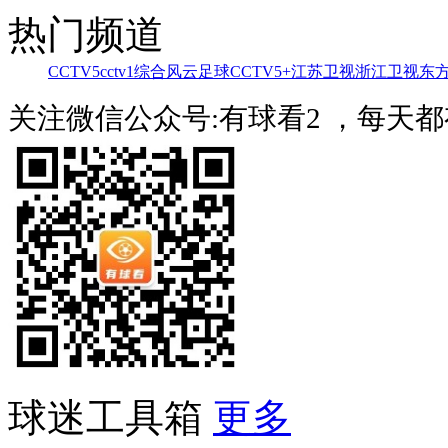
热门频道
CCTV5
cctv1综合
风云足球
CCTV5+
江苏卫视
浙江卫视
东
关注微信公众号:有球看2 ，每天
球迷工具箱
更多