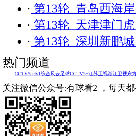
·
第13轮 青岛西海岸
·
第13轮 天津津门虎 
·
第13轮 深圳新鹏城
热门频道
CCTV5
cctv1综合
风云足球
CCTV5+
江苏卫视
浙江卫视
东
关注微信公众号:有球看2 ，每天