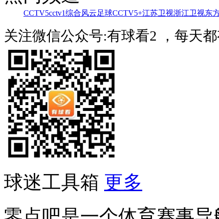
CCTV5
cctv1综合
风云足球
CCTV5+
江苏卫视
浙江卫视
东
关注微信公众号:有球看2 ，每天
球迷工具箱
更多
零点吧是一个体育赛事导