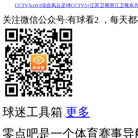
CCTV5
cctv1综合
风云足球
CCTV5+
江苏卫视
浙江卫视
东
关注微信公众号:有球看2 ，每天
球迷工具箱
更多
零点吧是一个体育赛事导