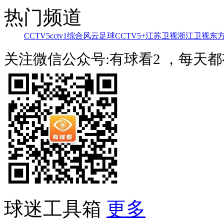
热门频道
CCTV5
cctv1综合
风云足球
CCTV5+
江苏卫视
浙江卫视
东
关注微信公众号:有球看2 ，每天
球迷工具箱
更多