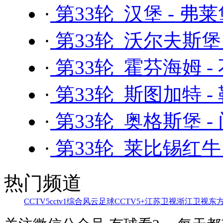
·
第33轮 汉堡 - 弗
·
第33轮 沃尔夫斯堡 
·
第33轮 霍芬海姆 -
·
第33轮 斯图加特 -
·
第33轮 奥格斯堡 -
·
第33轮 莱比锡红牛 
热门频道
CCTV5
cctv1综合
风云足球
CCTV5+
江苏卫视
浙江卫视
东