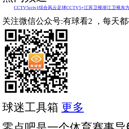
CCTV5
cctv1综合
风云足球
CCTV5+
江苏卫视
浙江卫视
东
关注微信公众号:有球看2 ，每天
球迷工具箱
更多
零点吧是一个体育赛事导