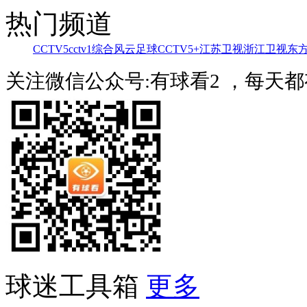
热门频道
CCTV5
cctv1综合
风云足球
CCTV5+
江苏卫视
浙江卫视
东
关注微信公众号:有球看2 ，每天
球迷工具箱
更多