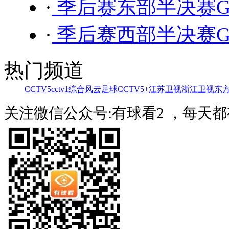
·
季后赛东部半决赛G7
·
季后赛西部半决赛G6
热门频道
CCTV5
cctv1综合
风云足球
CCTV5+
江苏卫视
浙江卫视
东
关注微信公众号:有球看2 ，每天